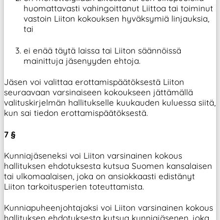
huomattavasti vahingoittanut Liittoa tai toiminut
vastoin Liiton kokouksen hyväksymiä linjauksia,
tai
ei enää täytä laissa tai Liiton säännöissä
mainittuja jäsenyyden ehtoja.
Jäsen voi valittaa erottamispäätöksestä Liiton
seuraavaan varsinaiseen kokoukseen jättämällä
valituskirjelmän hallitukselle kuukauden kuluessa siitä,
kun sai tiedon erottamispäätöksestä.
7 §
Kunniajäseneksi voi Liiton varsinainen kokous
hallituksen ehdotuksesta kutsua Suomen kansalaisen
tai ulkomaalaisen, joka on ansiokkaasti edistänyt
Liiton tarkoitusperien toteuttamista.
Kunniapuheenjohtajaksi voi Liiton varsinainen kokous
hallituksen ehdotuksesta kutsua kunniajäsenen, joka