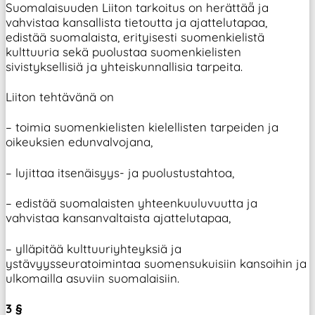
Suomalaisuuden Liiton tarkoitus on herättää̈ ja
vahvistaa kansallista tietoutta ja ajattelutapaa,
edistää suomalaista, erityisesti suomenkielistä
kulttuuria sekä puolustaa suomenkielisten
sivistyksellisiä ja yhteiskunnallisia tarpeita.
Liiton tehtävänä on
– toimia suomenkielisten kielellisten tarpeiden ja
oikeuksien edunvalvojana,
– lujittaa itsenäisyys- ja puolustustahtoa,
– edistää suomalaisten yhteenkuuluvuutta ja
vahvistaa kansanvaltaista ajattelutapaa,
– ylläpitää kulttuuriyhteyksiä ja
ystävyysseuratoimintaa suomensukuisiin kansoihin ja
ulkomailla asuviin suomalaisiin.
3 §