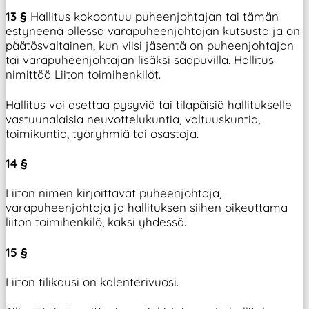
13 §
Hallitus kokoontuu puheenjohtajan tai tämän
estyneenä ollessa varapuheenjohtajan kutsusta ja on
päätösvaltainen, kun viisi jäsentä on puheenjohtajan
tai varapuheenjohtajan lisäksi saapuvilla. Hallitus
nimittää Liiton toimihenkilöt.
Hallitus voi asettaa pysyviä tai tilapäisiä hallitukselle
vastuunalaisia neuvottelukuntia, valtuuskuntia,
toimikuntia, työryhmiä tai osastoja.
14 §
Liiton nimen kirjoittavat puheenjohtaja,
varapuheenjohtaja ja hallituksen siihen oikeuttama
liiton toimihenkilö, kaksi yhdessä.
15 §
Liiton tilikausi on kalenterivuosi.