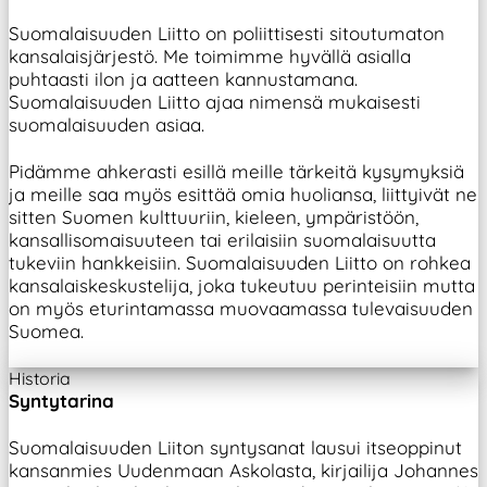
Suomalaisuuden Liitto on poliittisesti sitoutumaton
kansalaisjärjestö. Me toimimme hyvällä asialla
puhtaasti ilon ja aatteen kannustamana.
Suomalaisuuden Liitto ajaa nimensä mukaisesti
suomalaisuuden asiaa.
Pidämme ahkerasti esillä meille tärkeitä kysymyksiä
ja meille saa myös esittää omia huoliansa, liittyivät ne
sitten Suomen kulttuuriin, kieleen, ympäristöön,
kansallisomaisuuteen tai erilaisiin suomalaisuutta
tukeviin hankkeisiin. Suomalaisuuden Liitto on rohkea
kansalaiskeskustelija, joka tukeutuu perinteisiin mutta
on myös eturintamassa muovaamassa tulevaisuuden
Suomea.
Historia
Syntytarina
Suomalaisuuden Liiton syntysanat lausui itseoppinut
kansanmies Uudenmaan Askolasta, kirjailija Johannes