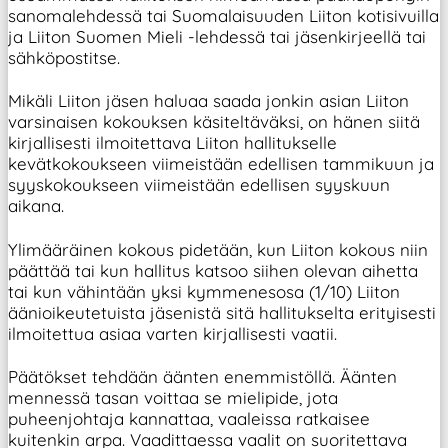
sanomalehdessä tai Suomalaisuuden Liiton kotisivuilla
ja Liiton Suomen Mieli -lehdessä tai jäsenkirjeellä tai
sähköpostitse.
Mikäli Liiton jäsen haluaa saada jonkin asian Liiton
varsinaisen kokouksen käsiteltäväksi, on hänen siitä
kirjallisesti ilmoitettava Liiton hallitukselle
kevätkokoukseen viimeistään edellisen tammikuun ja
syyskokoukseen viimeistään edellisen syyskuun
aikana.
Ylimääräinen kokous pidetään, kun Liiton kokous niin
päättää tai kun hallitus katsoo siihen olevan aihetta
tai kun vähintään yksi kymmenesosa (1/10) Liiton
äänioikeutetuista jäsenistä sitä hallitukselta erityisesti
ilmoitettua asiaa varten kirjallisesti vaatii.
Päätökset tehdään äänten enemmistöllä. Äänten
mennessä tasan voittaa se mielipide, jota
puheenjohtaja kannattaa, vaaleissa ratkaisee
kuitenkin arpa. Vaadittaessa vaalit on suoritettava