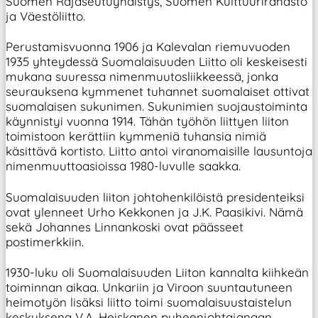
Suomen Rajaseutuyhdistys, Suomen Kulttuurirahasto
ja Väestöliitto.
Perustamisvuonna 1906 ja Kalevalan riemuvuoden
1935 yhteydessä Suomalaisuuden Liitto oli keskeisesti
mukana suuressa nimenmuutosliikkeessä, jonka
seurauksena kymmenet tuhannet suomalaiset ottivat
suomalaisen sukunimen. Sukunimien suojaustoiminta
käynnistyi vuonna 1914. Tähän työhön liittyen liiton
toimistoon kerättiin kymmeniä tuhansia nimiä
käsittävä kortisto. Liitto antoi viranomaisille lausuntoja
nimenmuuttoasioissa 1980-luvulle saakka.
Suomalaisuuden liiton johtohenkilöistä presidenteiksi
ovat ylenneet Urho Kekkonen ja J.K. Paasikivi. Nämä
sekä Johannes Linnankoski ovat päässeet
postimerkkiin.
1930-luku oli Suomalaisuuden Liiton kannalta kiihkeän
toiminnan aikaa. Unkariin ja Viroon suuntautuneen
heimotyön lisäksi liitto toimi suomalaisuustaistelun
keskuksena V.A. Heiskanen puheenjohtajanaan