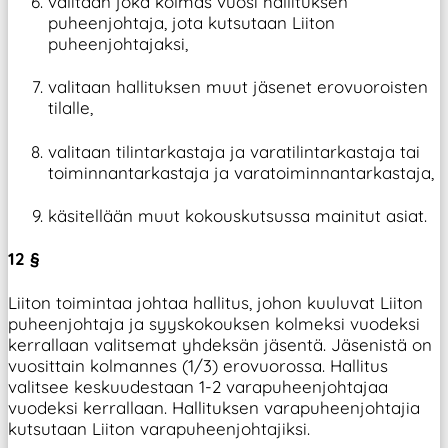
valitaan joka kolmas vuosi hallituksen
puheenjohtaja, jota kutsutaan Liiton
puheenjohtajaksi,
valitaan hallituksen muut jäsenet erovuoroisten
tilalle,
valitaan tilintarkastaja ja varatilintarkastaja tai
toiminnantarkastaja ja varatoiminnantarkastaja,
käsitellään muut kokouskutsussa mainitut asiat.
12 §
Liiton toimintaa johtaa hallitus, johon kuuluvat Liiton
puheenjohtaja ja syyskokouksen kolmeksi vuodeksi
kerrallaan valitsemat yhdeksän jäsentä. Jäsenistä on
vuosittain kolmannes (1/3) erovuorossa. Hallitus
valitsee keskuudestaan 1-2 varapuheenjohtajaa
vuodeksi kerrallaan. Hallituksen varapuheenjohtajia
kutsutaan Liiton varapuheenjohtajiksi.