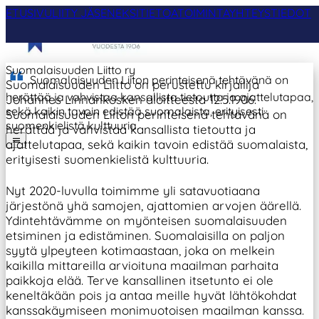
ETUSIVU
LIITY JÄSENEKSI
TIETOA
TOIMINTA
YHTEYSTIEDOT
Suomalaisuuden Liitto ry
Suomalaisuuden Liiton perinteisenä tehtävänä on
Suomalaisuuden Liitto on perustettu kirjailija
herättää ja vahvistaa kansallista tietoutta ja ajattelutapaa,
Johannes Linnankosken aloitteesta 12.5.1906.
sekä kaikin tavoin edistää suomalaista, erityisesti
Suomalaisuuden Liiton perinteisenä tehtävänä on
suomenkielistä kulttuuria.
herättää ja vahvistaa kansallista tietoutta ja
ajattelutapaa, sekä kaikin tavoin edistää suomalaista,
erityisesti suomenkielistä kulttuuria.
Nyt 2020-luvulla toimimme yli satavuotiaana
järjestönä yhä samojen, ajattomien arvojen äärellä.
Ydintehtävämme on myönteisen suomalaisuuden
etsiminen ja edistäminen. Suomalaisilla on paljon
syytä ylpeyteen kotimaastaan, joka on melkein
kaikilla mittareilla arvioituna maailman parhaita
paikkoja elää. Terve kansallinen itsetunto ei ole
keneltäkään pois ja antaa meille hyvät lähtökohdat
kanssakäymiseen monimuotoisen maailman kanssa.