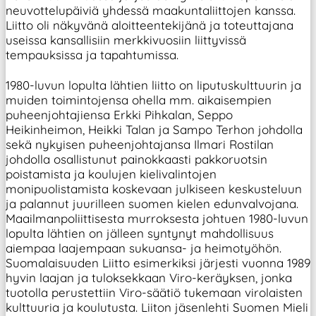
neuvottelupäiviä yhdessä maakuntaliittojen kanssa.
Liitto oli näkyvänä aloitteentekijänä ja toteuttajana
useissa kansallisiin merkkivuosiin liittyvissä
tempauksissa ja tapahtumissa.
1980-luvun lopulta lähtien liitto on liputuskulttuurin ja
muiden toimintojensa ohella mm. aikaisempien
puheenjohtajiensa Erkki Pihkalan, Seppo
Heikinheimon, Heikki Talan ja Sampo Terhon johdolla
sekä nykyisen puheenjohtajansa Ilmari Rostilan
johdolla osallistunut painokkaasti pakkoruotsin
poistamista ja koulujen kielivalintojen
monipuolistamista koskevaan julkiseen keskusteluun
ja palannut juurilleen suomen kielen edunvalvojana.
Maailmanpoliittisesta murroksesta johtuen 1980-luvun
lopulta lähtien on jälleen syntynyt mahdollisuus
aiempaa laajempaan sukuansa- ja heimotyöhön.
Suomalaisuuden Liitto esimerkiksi järjesti vuonna 1989
hyvin laajan ja tuloksekkaan Viro-keräyksen, jonka
tuotolla perustettiin Viro-säätiö tukemaan virolaisten
kulttuuria ja koulutusta. Liiton jäsenlehti Suomen Mieli