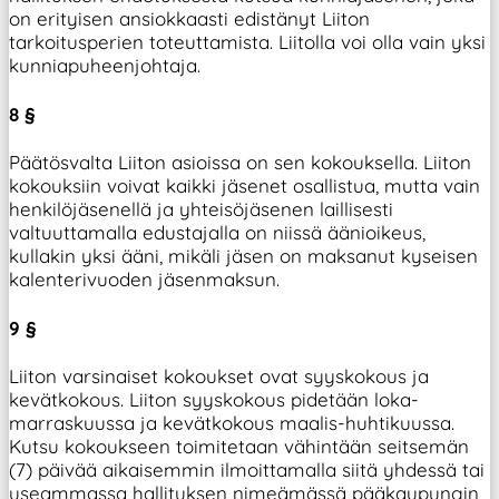
on erityisen ansiokkaasti edistänyt Liiton
tarkoitusperien toteuttamista. Liitolla voi olla vain yksi
kunniapuheenjohtaja.
8 §
Päätösvalta Liiton asioissa on sen kokouksella. Liiton
kokouksiin voivat kaikki jäsenet osallistua, mutta vain
henkilöjäsenellä ja yhteisöjäsenen laillisesti
valtuuttamalla edustajalla on niissä äänioikeus,
kullakin yksi ääni, mikäli jäsen on maksanut kyseisen
kalenterivuoden jäsenmaksun.
9 §
Liiton varsinaiset kokoukset ovat syyskokous ja
kevätkokous. Liiton syyskokous pidetään loka-
marraskuussa ja kevätkokous maalis-huhtikuussa.
Kutsu kokoukseen toimitetaan vähintään seitsemän
(7) päivää aikaisemmin ilmoittamalla siitä yhdessä tai
useammassa hallituksen nimeämässä pääkaupungin