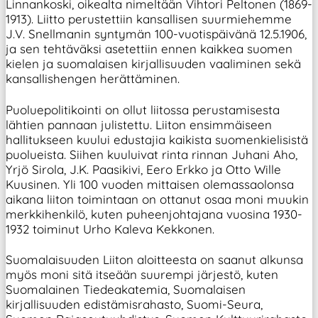
Linnankoski, oikealta nimeltään Vihtori Peltonen (1869-
1913). Liitto perustettiin kansallisen suurmiehemme
J.V. Snellmanin syntymän 100-vuotispäivänä 12.5.1906,
ja sen tehtäväksi asetettiin ennen kaikkea suomen
kielen ja suomalaisen kirjallisuuden vaaliminen sekä
kansallishengen herättäminen.
Puoluepolitikointi on ollut liitossa perustamisesta
lähtien pannaan julistettu. Liiton ensimmäiseen
hallitukseen kuului edustajia kaikista suomenkielisistä
puolueista. Siihen kuuluivat rinta rinnan Juhani Aho,
Yrjö Sirola, J.K. Paasikivi, Eero Erkko ja Otto Wille
Kuusinen. Yli 100 vuoden mittaisen olemassaolonsa
aikana liiton toimintaan on ottanut osaa moni muukin
merkkihenkilö, kuten puheenjohtajana vuosina 1930-
1932 toiminut Urho Kaleva Kekkonen.
Suomalaisuuden Liiton aloitteesta on saanut alkunsa
myös moni sitä itseään suurempi järjestö, kuten
Suomalainen Tiedeakatemia, Suomalaisen
kirjallisuuden edistämisrahasto, Suomi-Seura,