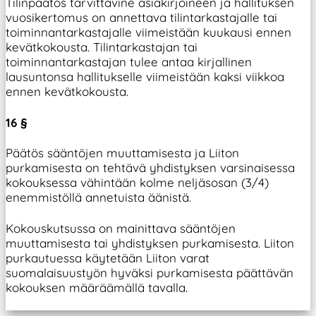
Tilinpäätös tarvittavine asiakirjoineen ja hallituksen
vuosikertomus on annettava tilintarkastajalle tai
toiminnantarkastajalle viimeistään kuukausi ennen
kevätkokousta. Tilintarkastajan tai
toiminnantarkastajan tulee antaa kirjallinen
lausuntonsa hallitukselle viimeistään kaksi viikkoa
ennen kevätkokousta.
16 §
Päätös sääntöjen muuttamisesta ja Liiton
purkamisesta on tehtävä yhdistyksen varsinaisessa
kokouksessa vähintään kolme neljäsosan (3/4)
enemmistöllä annetuista äänistä.
Kokouskutsussa on mainittava sääntöjen
muuttamisesta tai yhdistyksen purkamisesta. Liiton
purkautuessa käytetään Liiton varat
suomalaisuustyön hyväksi purkamisesta päättävän
kokouksen määräämällä tavalla.