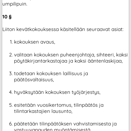
umpilipuin.
10 §
Liiton kevätkokouksessa käsitellään seuraavat asiat:
kokouksen avaus,
valitaan kokouksen puheenjohtaja, sihteeri, kaksi
pöytäkirjantarkastajaa ja kaksi ääntenlaskijaa,
todetaan kokouksen laillisuus ja
päätösvaltaisuus,
hyväksytään kokouksen työjärjestys,
esitetään vuosikertomus, tilinpäätös ja
tilintarkastajien lausunto,
päätetään tilinpäätöksen vahvistamisesta ja
vastuuvapauden myöntämisestä,