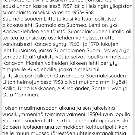
eduskunnan käsitellessä 1937 lakia Helsingin yliopiston
suomalaistamiseksi. Vuosina 1933-1968
Suomalaisuuden Liitto julkaisi kulttuuripoliittista
aikakauslehti Suomalaista Suomea. Lehti on yksi
Kanava-lehden edeltäjistä. Suomalaisuuden Liitolla oli
tärkeä ja ansiokas osa lehden vaiheissa, mutta
varsinaisesti Kanava syntyi 1960- ja 1970-lukujen
lehtifuusioissa, joissa Suomalainen Suomi, Valvoja (ja
sen edeltäjät) yhdistyivät ja saivat lopulta nimekseen
Kanavan. Monien vaiheiden jälkeen lehti periytyi
Yhtyneille Kuvalehdille, jonka nimeksi tuli
yrityskaupan jälkeen Otavamedia. Suomalaisuuden
Liiton heimojuhlassa 1938 olivat mukana mm. Kyösti
Kallio, Urho Kekkonen, A.K. Kajander, Santeri Ivalo ja
Otto Manninen.
Toisen maailmansodan aikana ja sen jälkeisinä
vuosikymmeninä toiminta vaimeni. 1950-luvun lopulla
Suomalaisuuden Liitto siirtyi puheenjohtajansa Erkki
Salosen luotsaamana tarmokkaan kulttuuripolitiikan
tielle muun muassa järjestäen yhteiskuntapoliittisia