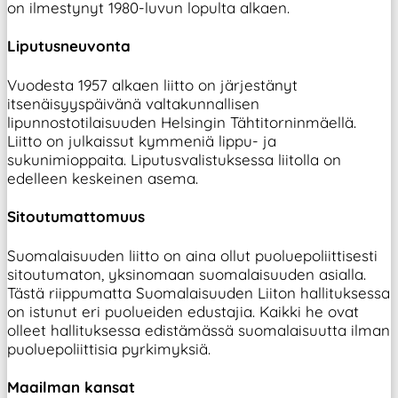
on ilmestynyt 1980-luvun lopulta alkaen.
Liputusneuvonta
Vuodesta 1957 alkaen liitto on järjestänyt
itsenäisyyspäivänä valtakunnallisen
lipunnostotilaisuuden Helsingin Tähtitorninmäellä.
Liitto on julkaissut kymmeniä lippu- ja
sukunimioppaita. Liputusvalistuksessa liitolla on
edelleen keskeinen asema.
Sitoutumattomuus
Suomalaisuuden liitto on aina ollut puoluepoliittisesti
sitoutumaton, yksinomaan suomalaisuuden asialla.
Tästä riippumatta Suomalaisuuden Liiton hallituksessa
on istunut eri puolueiden edustajia. Kaikki he ovat
olleet hallituksessa edistämässä suomalaisuutta ilman
puoluepoliittisia pyrkimyksiä.
Maailman kansat